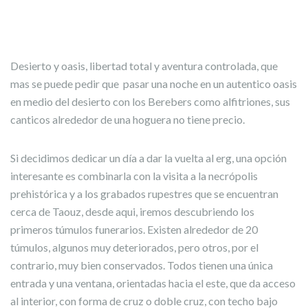
Desierto y oasis, libertad total y aventura controlada, que
View Picture
View Picture
View Picture
View Picture
View Picture
View Picture
View Picture
View Picture
View Picture
View Picture
View Picture
View Picture
View Picture
View Picture
View Picture
View Picture
mas se puede pedir que pasar una noche en un autentico oasis
en medio del desierto con los Berebers como alfitriones, sus
canticos alrededor de una hoguera no tiene precio.
Si decidimos dedicar un día a dar la vuelta al erg, una opción
interesante es combinarla con la visita a la necrópolis
prehistórica y a los grabados rupestres que se encuentran
cerca de Taouz, desde aqui, iremos descubriendo los
primeros túmulos funerarios. Existen alrededor de 20
túmulos, algunos muy deteriorados, pero otros, por el
contrario, muy bien conservados. Todos tienen una única
entrada y una ventana, orientadas hacia el este, que da acceso
al interior, con forma de cruz o doble cruz, con techo bajo